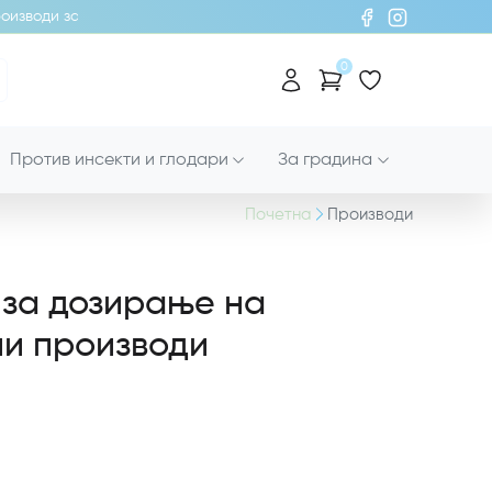
изводи за хигиена!
0
Против инсекти и глодари
За градина
Почетна
Производи
 за дозирање на
и производи