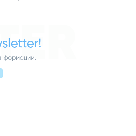
TER
letter!
 информации.