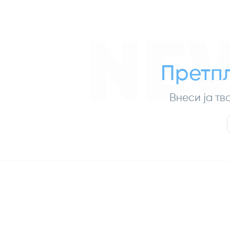
NE
Претпл
Внеси ја тв