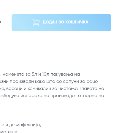
+
ДОДАЈ ВО КОШНИЧКА
 наменета за 5л и 10л пакувања на
зни производи како што се сапуни за раце,
ње, восоци и хемикалии за чистење. Главата на
езбедува испорака на производот отпорна на
ње и дезинфекција
,
чистење
,