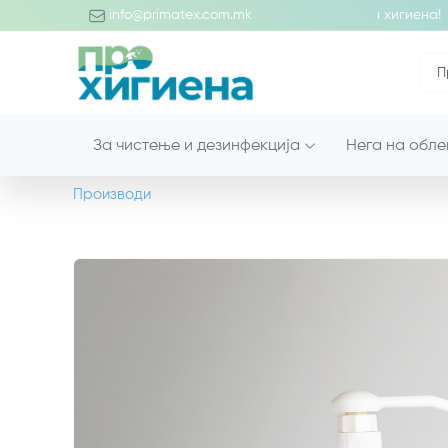
обредојде во светот на професионалните производи за хигиена!
info@primatex.com.mk
За чистење и дезинфекција
Нега на обле
Производи