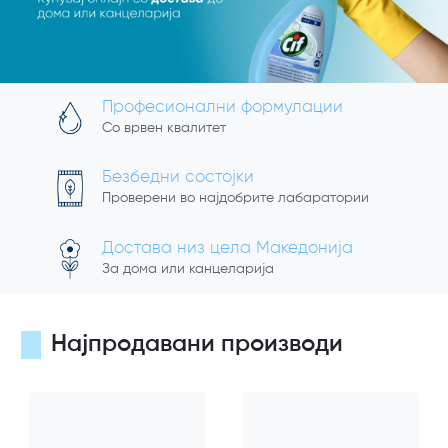
Професионални формулации
Со врвен квалитет
Безбедни состојки
Проверени во најдобрите лабаратории
Достава низ цела Македонија
За дома или канцеларија
Најпродавани производи