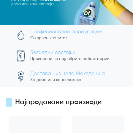
Професионални формулации
Со врвен квалитет
Безбедни состојки
Проверени во најдобрите лабаратории
Достава низ цела Македонија
За дома или канцеларија
Најпродавани производи