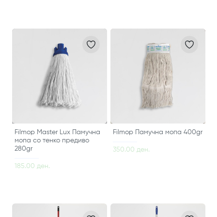
Filmop Master Lux Памучна
Filmop Памучна мопа 400gr
мопа со тенко предиво
280gr
350.00 ден.
185.00 ден.