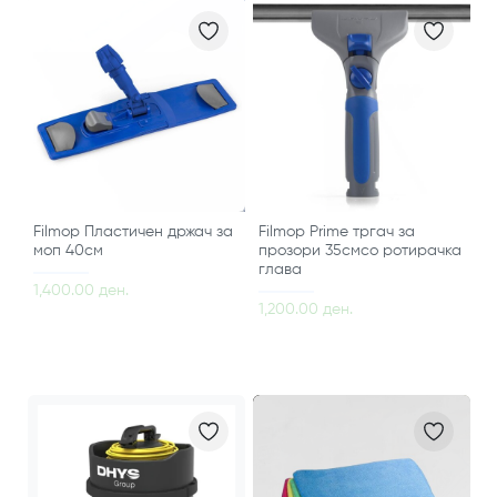
Filmop Пластичен држач за
Filmop Prime тргач за
моп 40см
прозори 35смсо ротирачка
глава
1,400.00 ден.
1,200.00 ден.