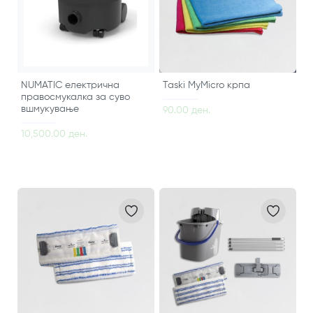
NUMATIC електрична
Taski MyMicro крпа
правосмукалка за суво
вшмукување
90.00 ден.
10,500.00 ден.