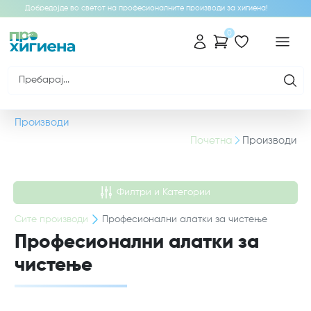
Добредојде во светот на професионалните производи за хигиена!
0
Производи
Почетна
Производи
Филтри и Категории
Сите
производи
Професионални алатки за чистење
Професионални алатки за
чистење