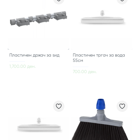
Пластичен држач за ѕид
Пластичен тргач за вода
55см
1,700.00 ден.
700.00 ден.