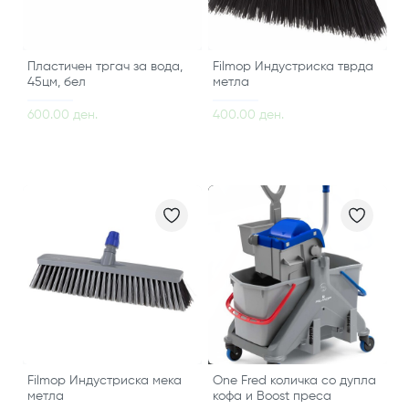
Пластичен тргач за вода,
Filmop Индустриска тврда
45цм, бел
метла
600.00 ден.
400.00 ден.
Filmop Индустриска мека
One Fred количка со дупла
метла
кофа и Boost преса