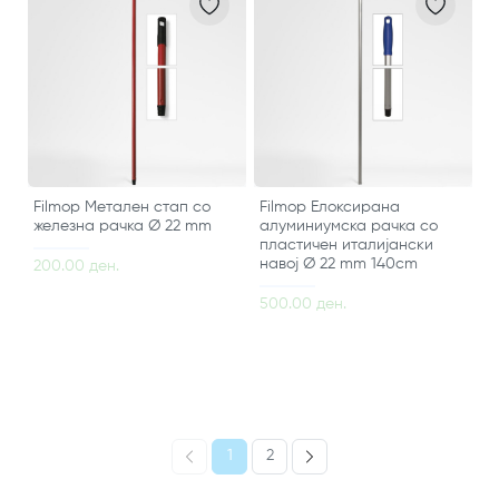
Filmop Метален стап со
Filmop Елоксирана
железна рачка Ø 22 mm
алуминиумска рачка со
пластичен италијански
навој Ø 22 mm 140cm
200.00 ден.
500.00 ден.
1
2