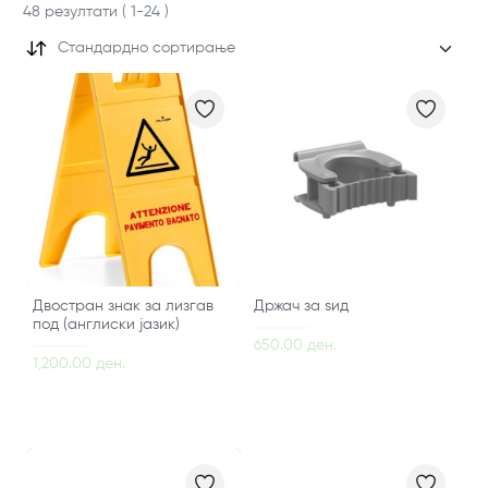
48
резултати
(
1
-
24
)
Стандардно сортирање
Двостран знак за лизгав
Држач за ѕид
под (англиски јазик)
650.00 ден.
1,200.00 ден.