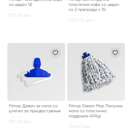
со цедач 12l
пластична кофа со цедач
со 2 прегради х 15l
550.00 ден.
1,200.00 ден.
Filmop Држач за мопа со
Filmop Dream Mop Памучна
штипка за прицврстување
мопа со пластична
поддршка 400gr
250.00 ден.
650.00 ден.