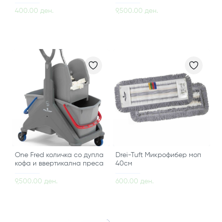
400.00 ден.
9,500.00 ден.
One Fred количка со дупла
Drei-Tuft Микрофибер моп
кофа и ввертикална преса
40см
9,500.00 ден.
600.00 ден.