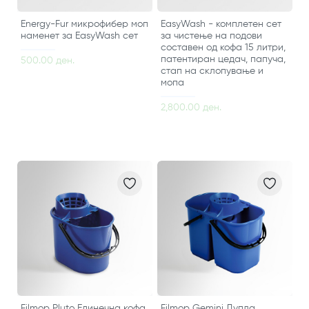
Energy-Fur микрофибер моп
EasyWash - комплетен сет
наменет за EasyWash сет
за чистење на подови
составен од кофа 15 литри,
патентиран цедач, папуча,
500.00 ден.
стап на склопување и
мопа
2,800.00 ден.
Filmop Pluto Единечна кофа
Filmop Gemini Дупла