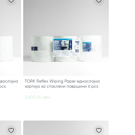
двослојна
TORK Reflex Wiping Paper еднослојна
pcs
хартија за стаклени површини 6 pcs
3,600.00 ден.