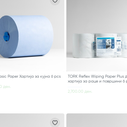
sic Paper Хартија за кујна 6 pcs
TORK Reflex Wiping Paper Plus 
хартија за раце и површини 6 
0 ден.
2,700.00 ден.