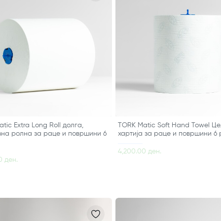
tic Extra Long Roll долга,
ТORK Matic Soft Hand Towel Ц
зна ролна за раце и површини 6
хартија за раце и површини 6 
4,200.00 ден.
0 ден.