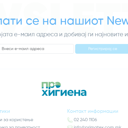
WSLET
ати се на нашиот News
ојата е-маил адреса и добивај ги најновите
Регистрирај се
тики
Контакт информации
и за користење
02 240 1106
ика за приватност
info@primatex.com.mk