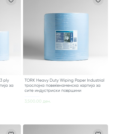
3 ply
TORK Heavy Duty Wiping Paper Industrial
тија за
трослојна повеќенаменска хартија за
сите индустриски површини
3,500.00 ден.