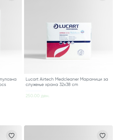
елулозна
Lucart Airtech Medcleaner Марамици за
pcs
служење храна 32x38 cm
250.00 ден.