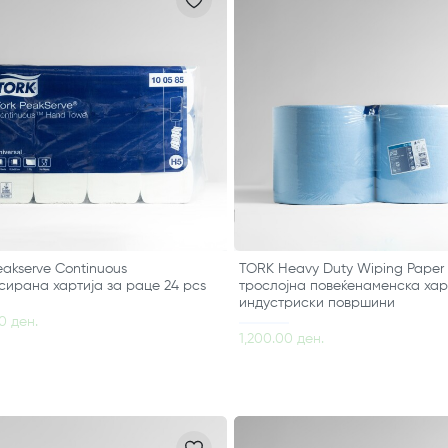
akserve Continuous
TORK Heavy Duty Wiping Paper 
ирана хартија за раце 24 pcs
трослојна повеќенаменска хар
индустриски површини
0 ден.
1,200.00 ден.