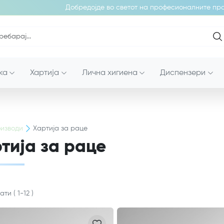
Добредојде во светот на професионалните произв
ка
Хартија
Лична хигиена
Диспензери
изводи
Хартија за раце
тија за раце
тати
(
1
-
12
)