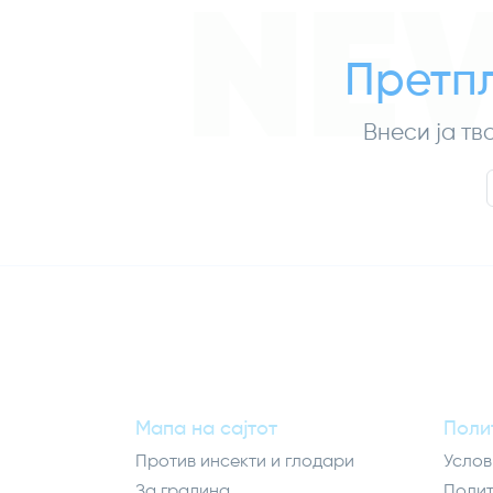
NE
Претпл
Внеси ја тв
Мапа на сајтот
Поли
Против инсекти и глодари
Услов
За градина
Полит