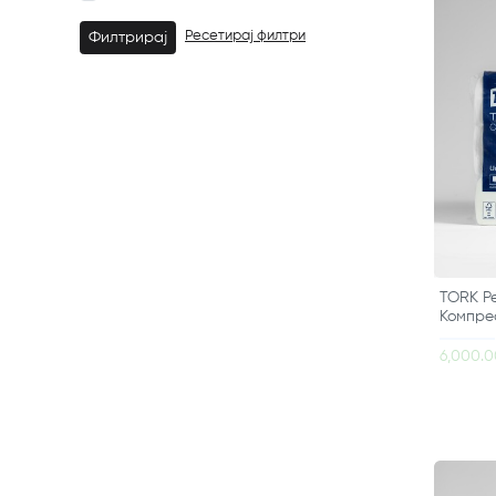
Ресетирај филтри
Филтрирај
TORK Pe
Компрес
6,000.0