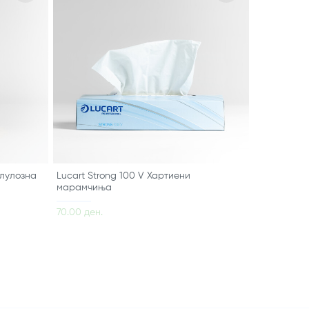
елулозна
Lucart Strong 100 V Хартиени
марамчиња
70.00 ден.