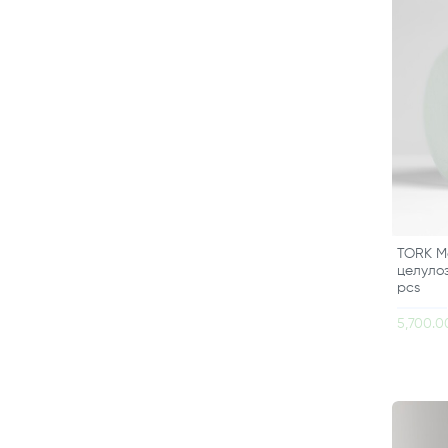
TORK Ma
целуло
pcs
5,700.0