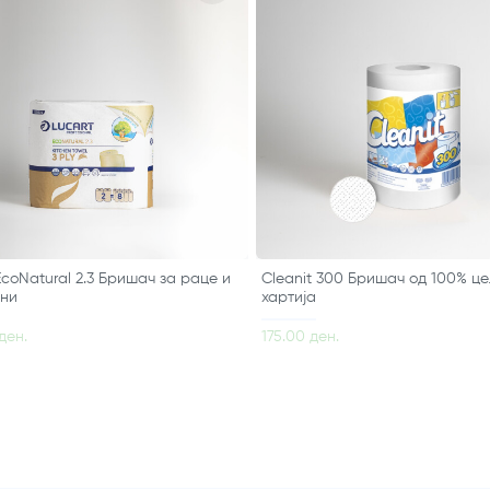
EcoNatural 2.3 Бришач за раце и
Cleanit 300 Бришач од 100% ц
ни
хартија
ден.
175.00 ден.