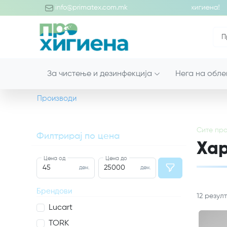
едојде во светот на професионалните производи за хигиена!
info@primatex.com.mk
За чистење и дезинфекција
Нега на обле
Производи
Сите
про
Филтрирај по цена
Хар
Цена од
Цена до
ден.
ден.
Брендови
12
резул
Lucart
TORK