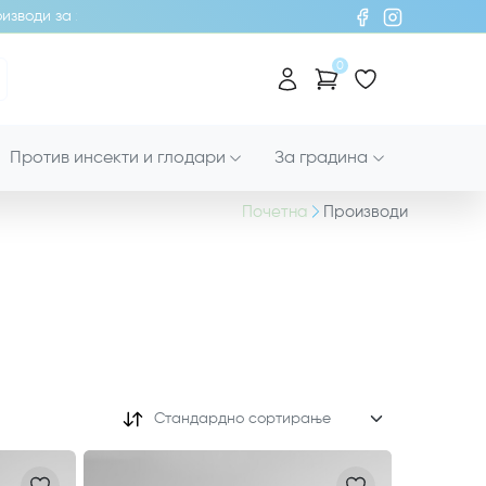
оди за хигиена!
0
Против инсекти и глодари
За градина
Почетна
Производи
Стандардно сортирање