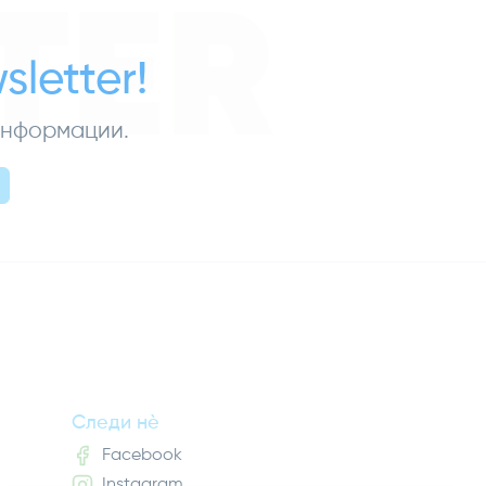
TER
letter!
 информации.
Следи нè
Facebook
Instagram