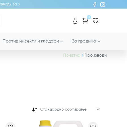
и за хигиена!
0
Против инсекти и глодари
За градина
Почетна
Производи
Стандардно сортирање