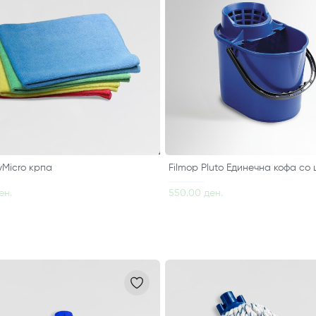
yMicro крпа
Filmop Pluto Единечна кофа со 
ен.
550.00 ден.