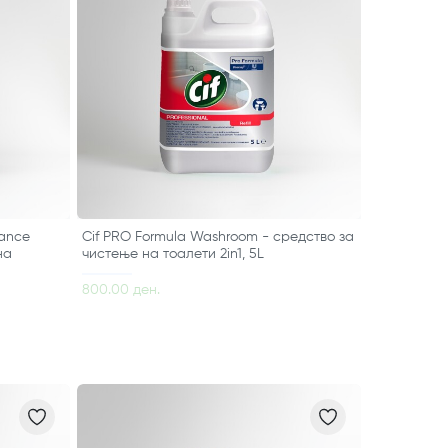
iance
Cif PRO Formula Washroom - средство за
на
чистење на тоалети 2in1, 5L
800.00 ден.