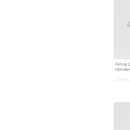
Filmop 
прицвр
250.00 