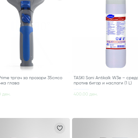
Prime тргач за прозори 35смсо
TASKI Sani Antikalk W3e – сред
чка глава
против бигор и наслаги (1 L)
0 ден.
400.00 ден.