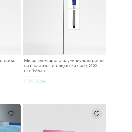
на рачка
Filmop Елоксирана алуминиумска рачка
со пластичен италијански навој Ø 22
mm 140cm
500.00 ден.