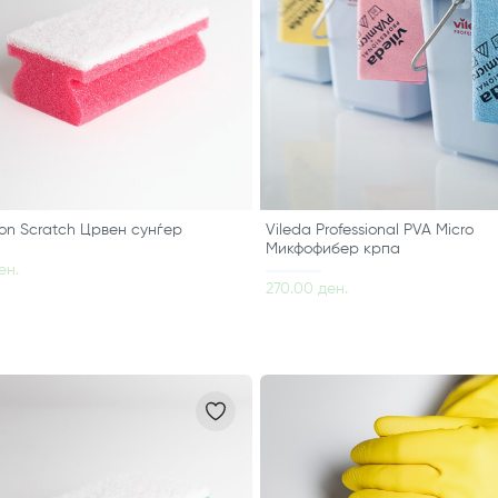
on Scratch Црвен сунѓер
Vileda Professional PVA Micro
Микфофибер крпа
ен.
270.00 ден.