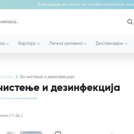
Добредојде во светот на професионалните производ
ка
Хартија
Лична хигиена
Диспензери
изводи
За чистење и дезинфекција
чистење и дезинфекција
тати
(
1
-
24
)