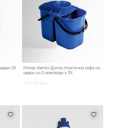
цедач 12l
Filmop Gemini Дупла пластична кофа со
цедач со 2 прегради х 15l
1,200.00 ден.