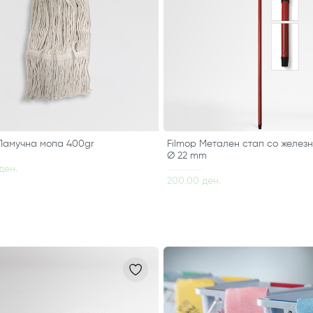
 Памучна мопа 400gr
Filmop Метален стап со желез
Ø 22 mm
ден.
200.00 ден.