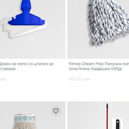
Држач за мопа со штипка за
Filmop Dream Mop Памучна мо
стување
пластична поддршка 400gr
ден.
650.00 ден.