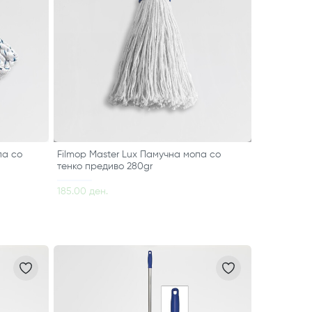
па со
Filmop Master Lux Памучна мопа со
тенко предиво 280gr
185.00 ден.