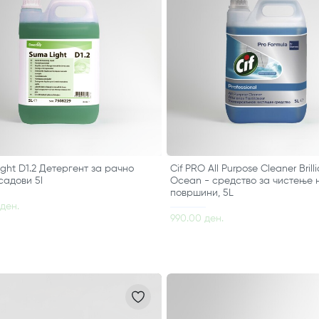
ght D1.2 Детергент за рачно
Cif PRO All Purpose Cleaner Brill
садови 5l
Ocean - средство за чистење 
површини, 5L
ден.
990.00 ден.