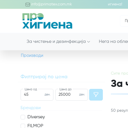
ојде во светот на професионалните производи за хигиена!
info@primatex.com.mk
За чистење и дезинфекција
Нега на обле
Производи
Сите
про
Филтрирај по цена
За 
Цена од
Цена до
ден.
ден.
Брендови
50
резул
Diversey
FILMOP