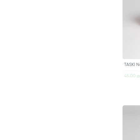
TASKI N
45.00 д