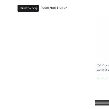
Ресетирај филтри
Филтрирај
Cif Pro
детерг
900.00 