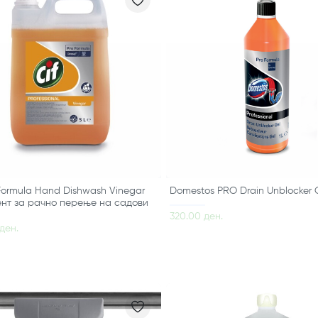
 Formula Hand Dishwash Vinegar
Domestos PRO Drain Unblocker G
ент за рачно перење на садови
320.00 ден.
ден.