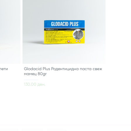
лети
Glodacid Plus Родентицидна паста свеж
мамец 80gr
130.00 ден.