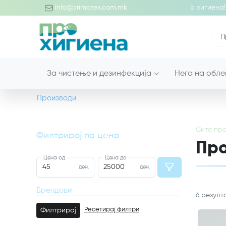
обредојде во светот на професионалните производи за хигиена!
info@primatex.com.mk
За чистење и дезинфекција
Нега на обле
Производи
Сите
про
Филтрирај по цена
Про
Цена од
Цена до
ден.
ден.
Брендови
6
резулт
Ресетирај филтри
Филтрирај