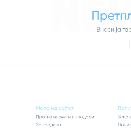
NE
Претпл
Внеси ја тв
Мапа на сајтот
Поли
Против инсекти и глодари
Услов
За градина
Полит