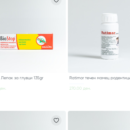
 Лепак за глувци 135gr
Ratimor течен мамец родентиц
ден.
270.00 ден.