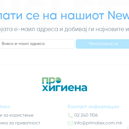
WSLET
ати се на нашиот News
ојата е-маил адреса и добивај ги најновите
Регистрирај се
тики
Контакт информации
и за користење
02 240 1106
ика за приватност
info@primatex.com.mk