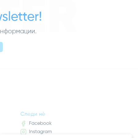
TER
letter!
 информации.
Следи нè
Facebook
Instagram