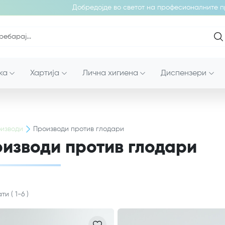
Добредојде во светот на професионалните про
ка
Хартија
Лична хигиена
Диспензери
изводи
Производи против глодари
изводи против глодари
ати
(
1
-
6
)