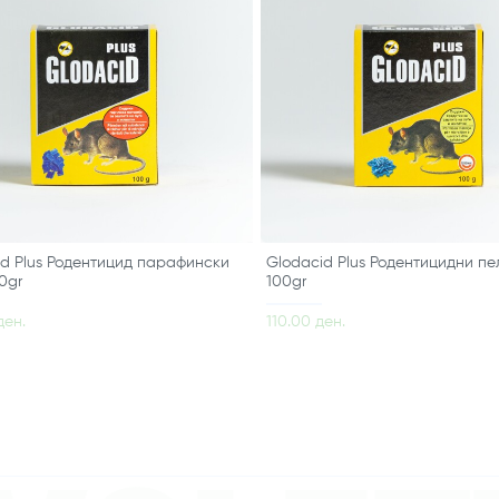
d Plus Родентицид парафински
Glodacid Plus Родентицидни пе
0gr
100gr
ден.
110.00 ден.