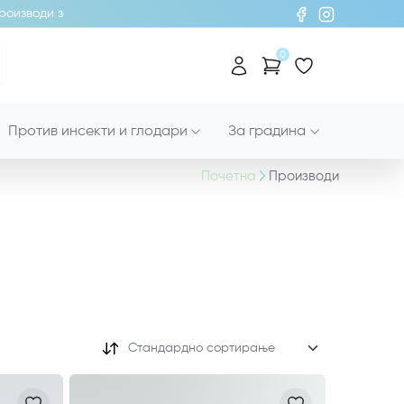
изводи за хигиена!
0
Против инсекти и глодари
За градина
Почетна
Производи
Стандардно сортирање