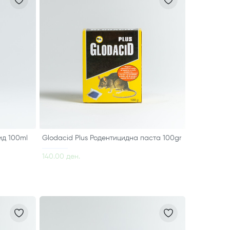
ид 100ml
Glodacid Plus Родентицидна паста 100gr
140.00 ден.