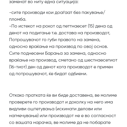
заменат во ниту една ситуација:
-сите производи кои доаѓаат без пакување/
пломба.
-По истекот на рокот од петтнаесет (15) дена од
денот на подигање т.е. достава на производот,
Потрошувачот го губи правото на замена,
односно враќање на производ по овој основ.
Сите поднесени Барања за замена, односно
враќање на производ, сметано од шестнаесетиот
(16-тиот) ден од денот кога производот е примен
од потрошувачот, ќе бидат одбиени.
Откако пратката ќе ви биде доставена, ве молиме
проверете го производот и доколку на него има
видливи оштетувања (искинати делови или
нагмечување) или производот не е во согласност
со вашата нарачка, ве молиме да не побарате