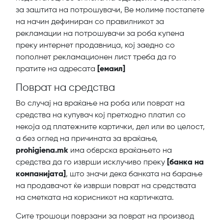
за заштита на потрошувачи, Ве молиме постапете
на начин дефиниран со правилникот за
рекламации на потрошувачи за роба купена
преку интернет продавница, кој заедно со
пополнет рекламационен лист треба да го
пратите на адресата
[емаил]
Поврат на средства
Во случај на враќање на роба или поврат на
средства на купувач кој претходно платил со
некоја од платежните картички, дел или во целост,
а без оглед на причината за враќање,
prohigiena.mk
има обврска враќањето на
средства да го изврши исклучиво преку
[банка на
компанијата]
, што значи дека банката на барање
на продавачот ќе изврши поврат на средствата
на сметката на корисникот на картичката.
Сите трошоци поврзани за поврат на производ