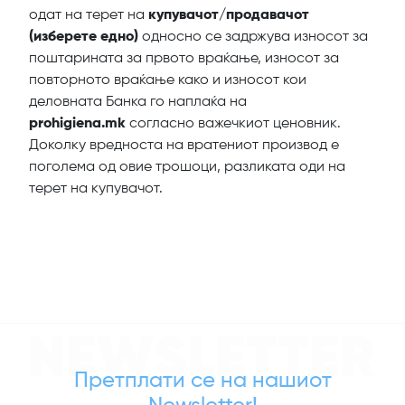
одат на терет на
купувачот/продавачот
(изберете едно)
односно се задржува износот за
поштарината за првото враќање, износот за
повторното враќање како и износот кои
деловната Банка го наплаќа на
prohigiena.mk
согласно важечкиот ценовник.
Доколку вредноста на вратениот производ е
поголема од овие трошоци, разликата оди на
терет на купувачот.
NEWSLETTER
Претплати се на нашиот