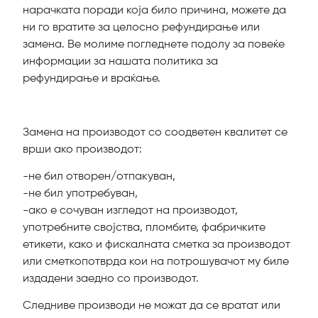
нарачката поради која било причина, можете да
ни го вратите за целосно рефундирање или
замена. Ве молиме погледнете подолу за повеќе
информации за нашата политика за
рефундирање и враќање.
Замена на производот со соодветен квалитет се
врши ако производот:
-не бил отворен/отпакуван,
-не бил употребуван,
-ако е сочуван изгледот на производот,
употребните својства, пломбите, фабричките
етикети, како и фискалната сметка за производот
или сметкопотврда кои на потрошувачот му биле
издадени заедно со производот.
Следниве производи не можат да се вратат или