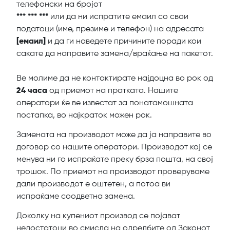
телефонски на бројот
*** *** ***
или да ни испратите емаил со свои
податоци (име, презиме и телефон) на адресата
[емаил]
и да ги наведете причините поради кои
сакате да направите замена/враќање на пакетот.
Ве молиме да не контактирате најдоцна во рок од
24 часа
од приемот на пратката. Нашите
оператори ќе ве известат за понатамошната
постапка, во најкраток можен рок.
Замената на производот може да ја направите во
договор со нашите оператори. Производот кој се
менува ни го испраќате преку брза пошта, на свој
трошок. По приемот на производот проверуваме
дали производот е оштетен, а потоа ви
испраќаме соодветна замена.
Доколку на купениот производ се појават
недостатоци во смисла на одредбите од Законот