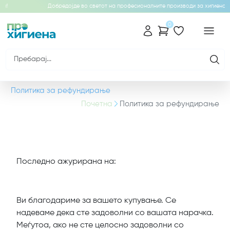
а!
Добредојде во светот на професионалните производи за хигиена!
0
Политика за рефундирање
Почетна
Политика за рефундирање
Последно ажурирана на:
Ви благодариме за вашето купување. Се
надеваме дека сте задоволни со вашата нарачка.
Меѓутоа, ако не сте целосно задоволни со