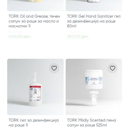
TORK Oil and Grease, течен
TORK Gel Hand Sanitizer гел
сапун за раце за масло и
за дезинфекција на раце
маснотии 1l
80ml
400.00 ден.
250.00 ден.
TORK гел за дезинфекција
TORK Mildly Scented пена
на раце 1l
сапун за раце 525ml