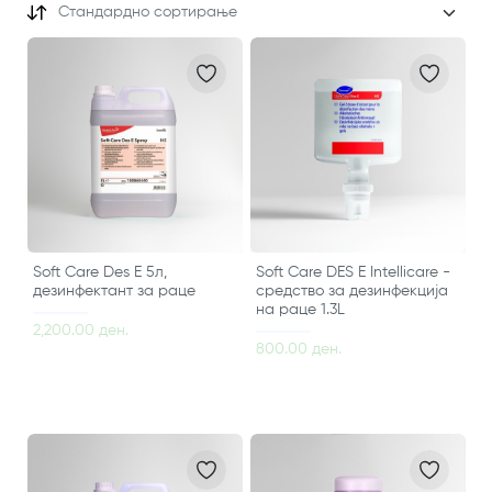
Стандардно сортирање
Soft Care Des E 5л,
Soft Care DES E Intellicare -
дезинфектант за раце
средство за дезинфекција
на раце 1.3L
2,200.00 ден.
800.00 ден.