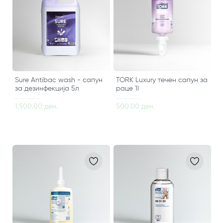
Sure Antibac wash - сапун
TORK Luxury течен сапун за
за дезинфекција 5л
раце 1l
1,500.00 ден.
500.00 ден.