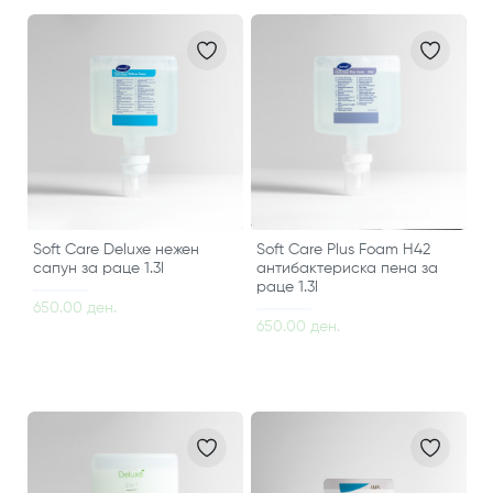
Soft Care Deluxe нежен
Soft Care Plus Foam H42
сапун за раце 1.3l
антибактериска пена за
раце 1.3l
650.00 ден.
650.00 ден.