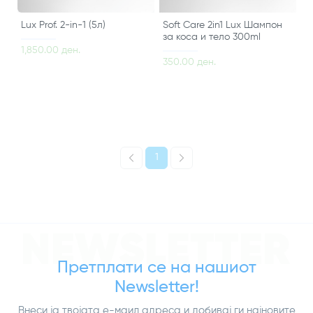
Lux Prof. 2-in-1 (5л)
Soft Care 2in1 Lux Шампон
за коса и тело 300ml
1,850.00 ден.
350.00 ден.
1
NEWSLETTER
Претплати се на нашиот
Newsletter!
Внеси ја твојата е-маил адреса и добивај ги најновите