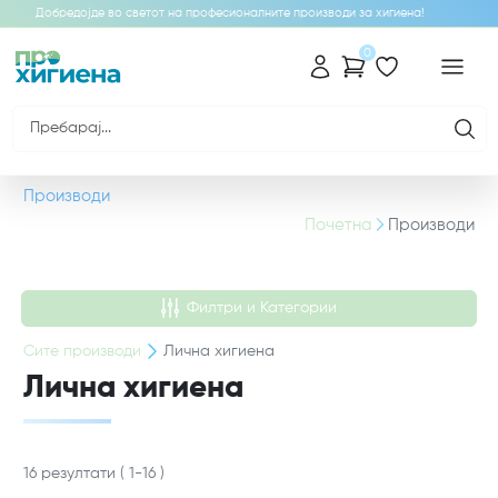
Добредојде во светот на професионалните производи за хигиена!
0
Производи
Почетна
Производи
Филтри и Категории
Сите
производи
Лична хигиена
Лична хигиена
16
резултати
(
1
-
16
)