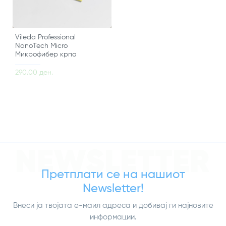
Vileda Professional
NanoTech Micro
Микрофибер крпа
290.00 ден.
NEWSLETTER
Претплати се на нашиот
Newsletter!
Внеси ја твојата е-маил адреса и добивај ги најновите
информации.