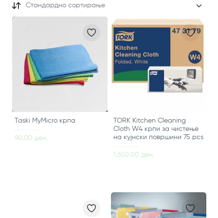
Стандардно сортирање
Taski MyMicro крпа
TORK Kitchen Cleaning
Cloth W4 крпи за чистење
на кујнски површини 75 pcs
90.00 ден.
1,650.00 ден.