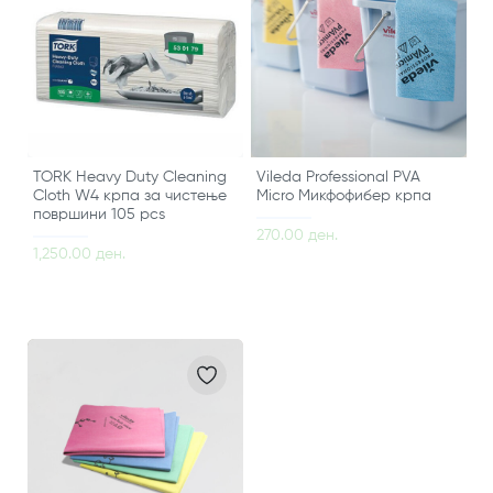
TORK Heavy Duty Cleaning
Vileda Professional PVA
Cloth W4 крпа за чистење
Micro Микфофибер крпа
површини 105 pcs
270.00 ден.
1,250.00 ден.