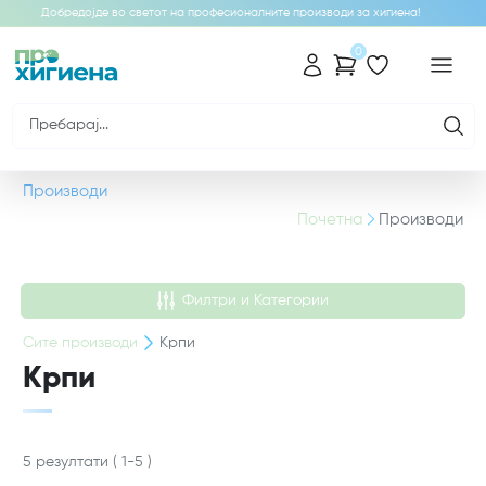
Добредојде во светот на професионалните производи за хигиена!
0
Производи
Почетна
Производи
Филтри и Категории
Сите
производи
Крпи
Крпи
5
резултати
(
1
-
5
)