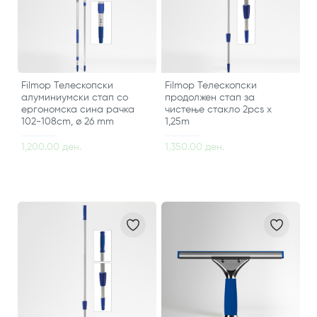
Filmop Телескопски
Filmop Телескопски
алуминиумски стап со
продолжен стап за
ергономска сина рачка
чистење стакло 2pcs x
102-108cm, ø 26 mm
1,25m
1,200.00 ден.
1,350.00 ден.