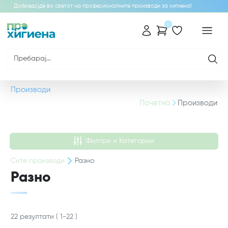
Добредојде во светот на професионалните производи за хигиена!
0
Производи
Почетна
Производи
Филтри и Категории
Сите
производи
Разно
Разно
22
резултати
(
1
-
22
)