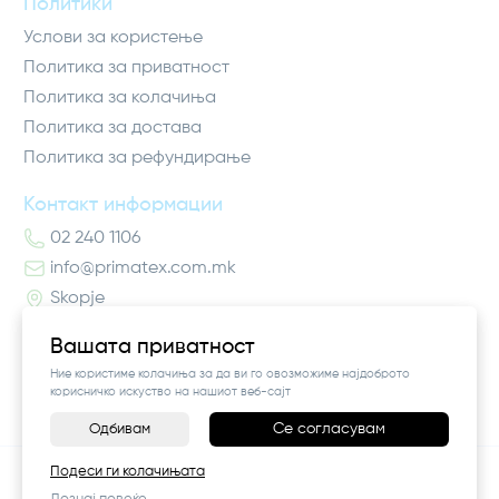
Политики
Услови за користење
Политика за приватност
Политика за колачиња
Политика за достава
Политика за рефундирање
Контакт информации
02 240 1106
info@primatex.com.mk
Skopje
Вашата приватност
Ние користиме колачиња за да ви го овозможиме најдоброто
корисничко искуство на нашиот веб-сајт
Се согласувам
Одбивам
©
2026
Vendor x
Pro Higiena
Подеси ги колачињата
Поставки за колачиња
|
Пријави проблем