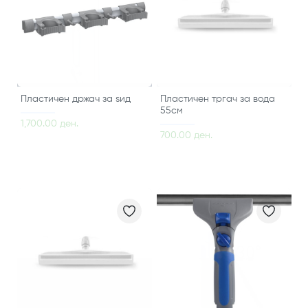
Пластичен држач за ѕид
Пластичен тргач за вода
55см
1,700.00 ден.
700.00 ден.