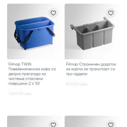
Filmop TWIN
Filmop Страничен додаток
Повеќенаменска кофа со
за корпа за транспорт со
двојна преграда за
три оддели
чистење стаклени
површини 2 х 10l
800.00 ден.
1,250.00 ден.