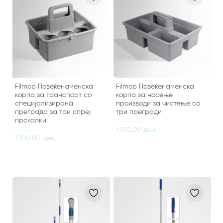
FIlmop Повеќенаменска
Filmop Повеќенаменска
корпа за транспорт со
корпа за носење
специјализирана
производи за чистење со
преграда за три спреј
три прегради
прскалки
1,150.00 ден.
1,100.00 ден.