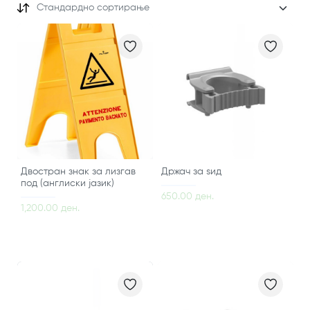
Стандардно сортирање
Двостран знак за лизгав
Држач за ѕид
под (англиски јазик)
650.00 ден.
1,200.00 ден.