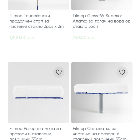
Filmop Телескопски
Filmop Gloss-W Superior
продолжен стап за
Алатка за тргач на вода од
чистење стакло 2pcs x 2m
стакло 35cm
1,800.00 ден.
750.00 ден.
Filmop Резервна мопа за
Filmop Сет алатка за
прозори и стаклени
чистење на прозори и
површини 35cm
стаклени површени 35cm