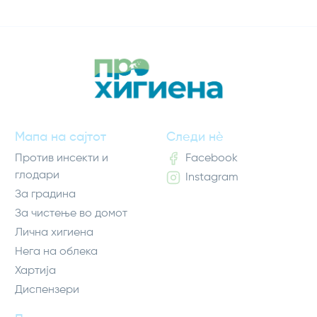
Мапа на сајтот
Следи нè
Против инсекти и
Facebook
глодари
Instagram
За градина
За чистење во домот
Лична хигиена
Нега на облека
Хартија
Диспензери