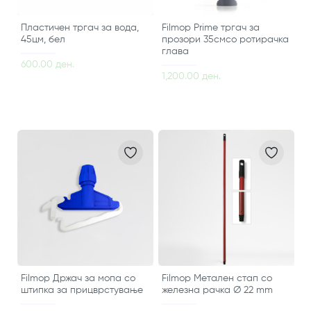
Пластичен тргач за вода,
Filmop Prime тргач за
45цм, бел
прозори 35смсо ротирачка
глава
600.00 ден.
1,200.00 ден.
Filmop Држач за мопа со
Filmop Метален стап со
штипка за прицврстување
железна рачка Ø 22 mm