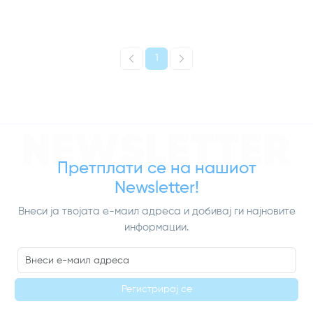
1
NEWSLETTER
Претплати се на нашиот
Newsletter!
Внеси ја твојата е-маил адреса и добивај ги најновите
информации.
Регистрирај се