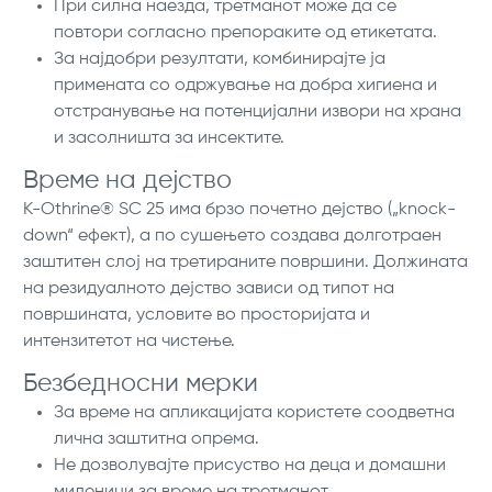
При силна наезда, третманот може да се
повтори согласно препораките од етикетата.
За најдобри резултати, комбинирајте ја
примената со одржување на добра хигиена и
отстранување на потенцијални извори на храна
и засолништа за инсектите.
Време на дејство
K-Othrine® SC 25 има брзо почетно дејство („knock-
down“ ефект), а по сушењето создава долготраен
заштитен слој на третираните површини. Должината
на резидуалното дејство зависи од типот на
површината, условите во просторијата и
интензитетот на чистење.
Безбедносни мерки
За време на апликацијата користете соодветна
лична заштитна опрема.
Не дозволувајте присуство на деца и домашни
миленици за време на третманот.