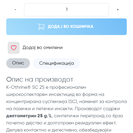
-
+
ДОДАЈ ВО КОШНИЧКА
Додај во омилени
Опис
Спецификација
Опис на производот
K-Othrine® SC 25 е професионален
широкоспектарен инсектицид во форма на
концентрирана суспензија (SC), наменет за контрола
на лазечки и летечки инсекти. Производот содржи
делтаметрин 25 g/L
, синтетички пиретроид со брзо
почетно дејство и долготраен резидуален ефект.
Делува контактно и дигестивно, обезбедувајќи