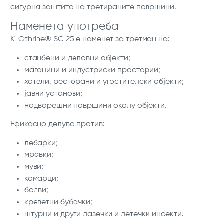
сигурна заштита на третираните површини.
Наменета употреба
K-Othrine® SC 25 е наменет за третман на:
станбени и деловни објекти;
магацини и индустриски простории;
хотели, ресторани и угостителски објекти;
јавни установи;
надворешни површини околу објекти.
Ефикасно делува против:
лебарки;
мравки;
муви;
комарци;
болви;
креветни бубачки;
штурци и други лазечки и летечки инсекти.