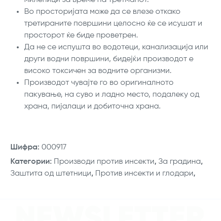
Во просторијата може да се влезе откако
третираните површини целосно ќе се исушат и
просторот ќе биде проветрен.
Да не се испушта во водотеци, канализација или
други водни површини, бидејќи производот е
високо токсичен за водните организми.
Производот чувајте го во оригиналното
пакување, на суво и ладно место, подалеку од
храна, пијалаци и добиточна храна.
Шифра
:
000917
Категории
:
Производи против инсекти
,
За градина
,
Заштита од штетници
,
Против инсекти и глодари
,
NEWSLETTER