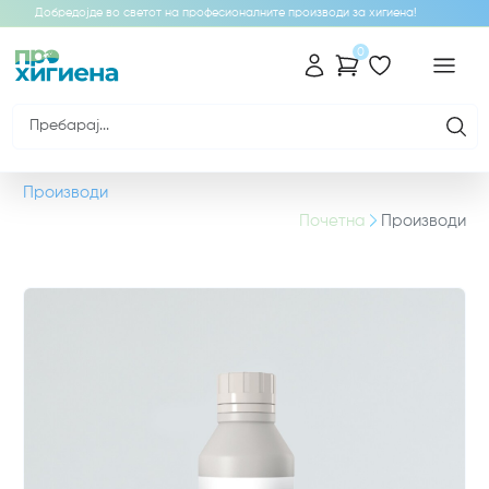
Добредојде во светот на професионалните производи за хигиена!
0
Производи
Почетна
Производи