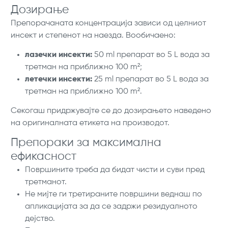
Дозирање
Препорачаната концентрација зависи од целниот
инсект и степенот на наезда. Вообичаено:
лазечки инсекти:
50 ml препарат во 5 L вода за
третман на приближно 100 m²;
летечки инсекти:
25 ml препарат во 5 L вода за
третман на приближно 100 m².
Секогаш придржувајте се до дозирањето наведено
на оригиналната етикета на производот.
Препораки за максимална
ефикасност
Површините треба да бидат чисти и суви пред
третманот.
Не мијте ги третираните површини веднаш по
апликацијата за да се задржи резидуалното
дејство.