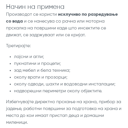
Начин на примена
Производот се користи
исклучиво по разредување
со вода
и се нанесува со рачна или моторна
прскалка на површини каде што инсектите се
движат, се задржуваат или се кријат.
Третирајте:
лајсни и агли;
пукнатини и процепи;
зад мебел и бела техника;
околу врати и прозорци;
околу одводи, шахти и водоводни инсталации;
надворешни периметри околу објектите.
Избегнувајте директно прскање на храна, прибор за
јадење, работни површини за подготовка на храна и
места до кои имаат пристап деца и домашни
миленици.