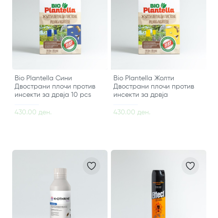
Bio Plantella Сини
Bio Plantella Жолти
Двострани плочи против
Двострани плочи против
инсекти за дрвја 10 pcs
инсекти за дрвја
430.00 ден.
430.00 ден.