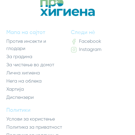
Мапа на сајтот
Следи нè
Против инсекти и
Facebook
глодари
Instagram
За градина
За чистење во домот
Лична хигиена
Нега на облека
Хартија
Диспензери
Политики
Услови за користење
Политика за приватност