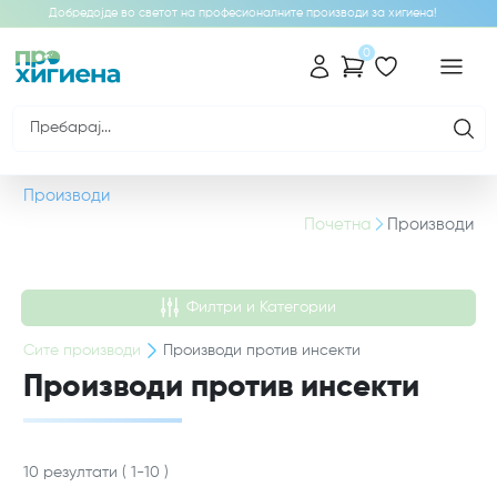
Добредојде во светот на професионалните производи за хигиена!
0
Производи
Почетна
Производи
Филтри и Категории
Сите
производи
Производи против инсекти
Производи против инсекти
10
резултати
(
1
-
10
)