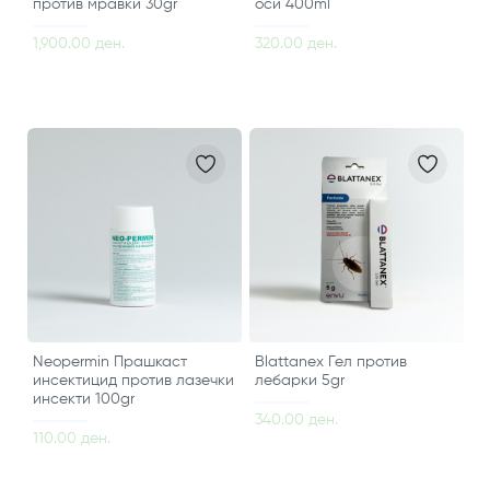
против мравки 30gr
оси 400ml
1,900.00 ден.
320.00 ден.
Neopermin Прашкаст
Blattanex Гел против
инсектицид против лазечки
лебарки 5gr
инсекти 100gr
340.00 ден.
110.00 ден.