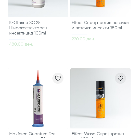
K-Othrine SC 25
Effect Спреј против лазечки
Широкоспектарен
и летечки инсекти 750ml
инсектицид 100ml
220.00 ден.
480.00 ден.
Maxforce Quantum Гел
Effect Wasp Спреј против