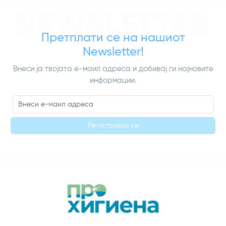
NEWSLETTER
Претплати се на нашиот
Newsletter!
Внеси ја твојата е-маил адреса и добивај ги најновите
информации.
Регистрирај се