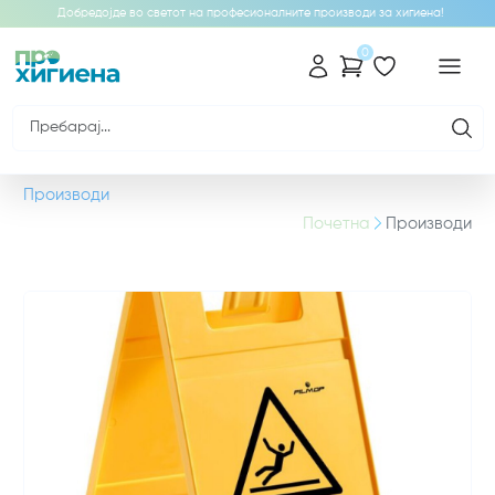
Добредојде во светот на професионалните производи за хигиена!
0
Производи
Почетна
Производи