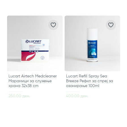
Lucart Airtech Medcleaner
Lucart Refill Spray Sea
Марамици за служење
Breeze Рефил за спреј за
храна 32x38 cm
озонирање 100ml
250.00 ден.
400.00 ден.