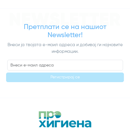
NEWSLETTER
Претплати се на нашиот
Newsletter!
Внеси ја твојата е-маил адреса и добивај ги најновите
информации.
Регистрирај се