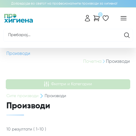
Добредојде во светот на професионалните производи за хигиена!
0
Производи
Почетна
Производи
Филтри и Категории
Сите
производи
Производи
Производи
10
резултати
(
1
-
10
)