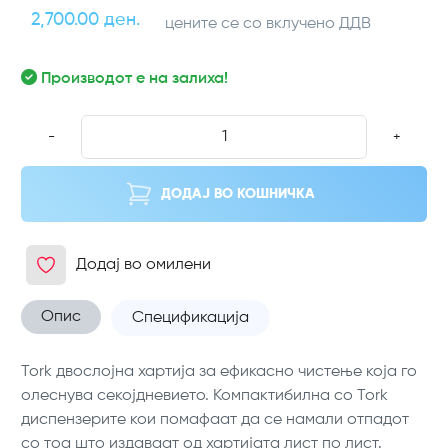
2,700.00 ден.
цените се со вклучено ДДВ
Производот е на залиха!
-
+
ДОДАЈ ВО КОШНИЧКА
Додај во омилени
Опис
Спецификација
Tork двослојна хартија за ефикасно чистење која го
олеснува секојдневието. Компактибилна со Tork
диспензерите кои помафаат да се намали отпадот
со тоа што издаваат од хартијата лист по лист.