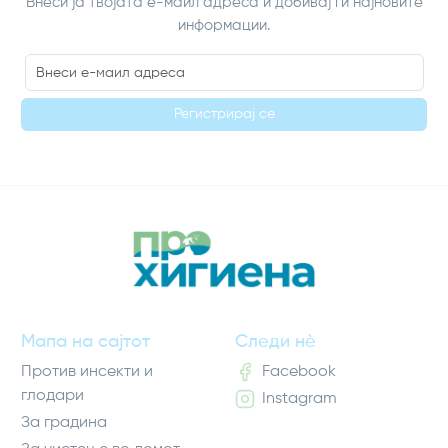
Внеси ја твојата е-маил адреса и добивај ги најновите
информации.
Регистрирај се
Мапа на сајтот
Следи нè
Против инсекти и
Facebook
глодари
Instagram
За градина