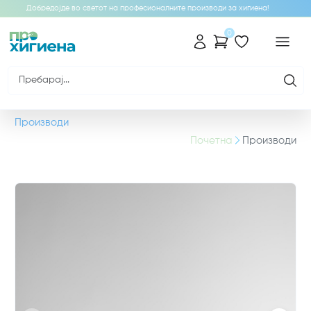
Добредојде во светот на професионалните производи за хигиена!
0
Производи
Почетна
Производи