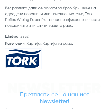
Без разлика дали се работи за брзо бришење на
одредени површини или темелно чистење, Tork
Reflex Wiping Paper Plus целосно ефикасно ги чисти
површините и ги штити вашите раце.
Шифра
:
2832
Категории
:
Хартија
,
Хартија за раце
,
NEWSLETTER
Претплати се на нашиот
Newsletter!