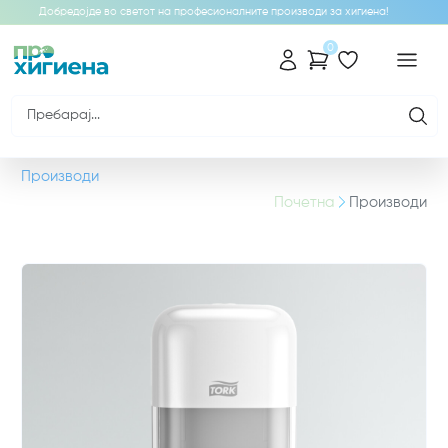
Добредојде во светот на професионалните производи за хигиена!
0
Производи
Почетна
Производи