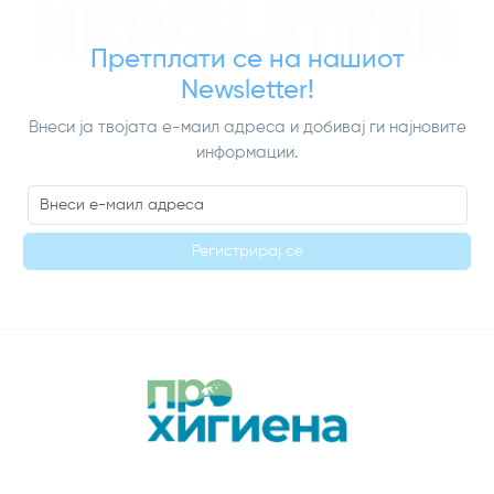
NEWSLETTER
Претплати се на нашиот
Newsletter!
Внеси ја твојата е-маил адреса и добивај ги најновите
информации.
Регистрирај се