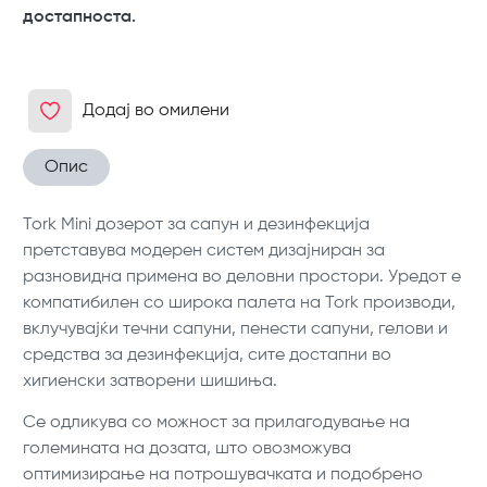
достапноста.
Додај во омилени
Опис
Tork Mini дозерот за сапун и дезинфекција
претставува модерен систем дизајниран за
разновидна примена во деловни простори. Уредот е
компатибилен со широка палета на Tork производи,
вклучувајќи течни сапуни, пенести сапуни, гелови и
средства за дезинфекција, сите достапни во
хигиенски затворени шишиња.
Се одликува со можност за прилагодување на
големината на дозата, што овозможува
оптимизирање на потрошувачката и подобрено