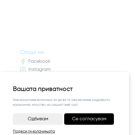
Следи нè
Facebook
Instagram
Вашата приватност
Ние користиме колачиња за да ви го овозможиме најдоброто
корисничко искуство на нашиот веб-сајт
Одбивам
Се согласувам
Подеси ги колачињата