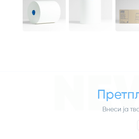
NE
Претпл
Внеси ја тв