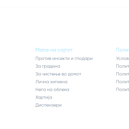
Мапа на сајтот
Поли
Против инсекти и глодари
Услов
За градина
Полит
За чистење во домот
Полит
Лична хигиена
Полит
Нега на облека
Полит
Хартија
Диспензери