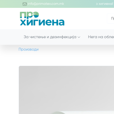
обредојде во светот на професионалните производи за хигиена!
info@primatex.com.mk
За чистење и дезинфекција
Нега на обле
Производи