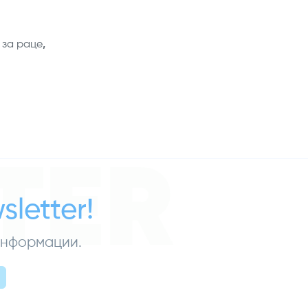
 за раце
,
TER
letter!
 информации.