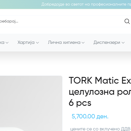
Добредојде во светот на професионалните про
ка
Хартија
Лична хигиена
Диспензери
TORK Matic Ext
целулозна ро
6 pcs
5,700.00 ден.
цените се со вклучено ДДВ