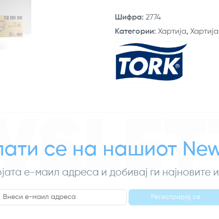
Шифра
:
2774
Категории
:
Хартија
,
Хартија
WSLET
ати се на нашиот News
ојата е-маил адреса и добивај ги најновите
Регистрирај се