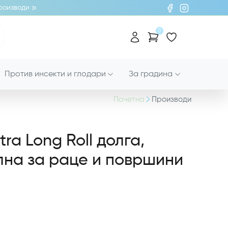
изводи за хигиена!
0
Против инсекти и глодари
За градина
Почетна
Производи
ra Long Roll долга,
лна за раце и површини