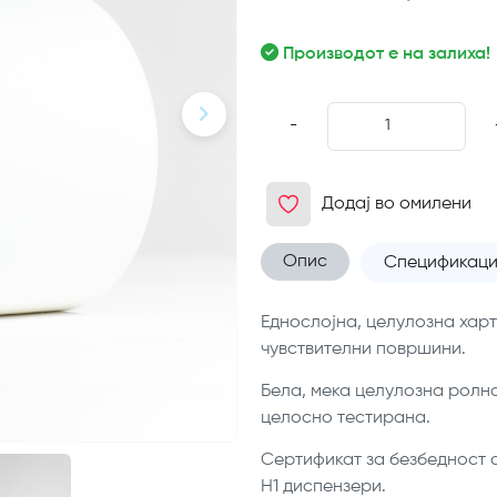
Производот е на залиха!
-
Додај во омилени
Опис
Спецификаци
Еднослојна, целулозна харт
чувствителни површини.
Бела, мека целулозна ролна
целосно тестирана.
Сертификат за безбедност с
H1 диспензери.