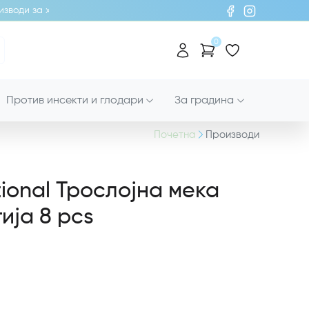
води за хигиена!
0
Против инсекти и глодари
За градина
Почетна
Производи
ional Трослојна мека
ија 8 pcs