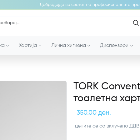
Добредојде во светот на професионалните произ
ка
Хартија
Лична хигиена
Диспензери
TORK Convent
тоалетна харт
350.00 ден.
цените се со вклучено ДДВ