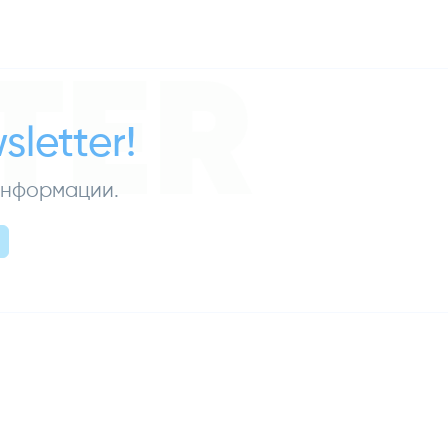
TER
letter!
 информации.