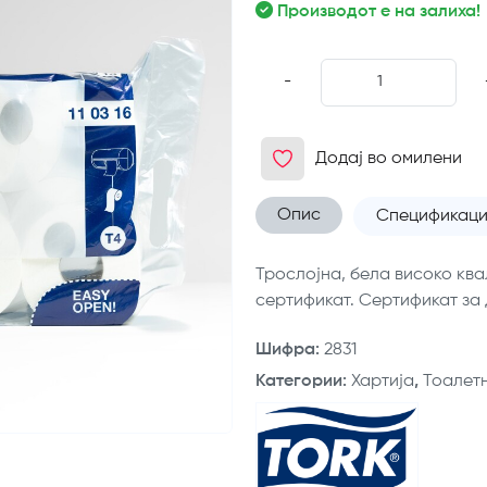
Производот е на залиха!
-
Додај во омилени
Опис
Спецификаци
Трослојна, бела високо кв
сертификат. Сертификат за
Шифра
:
2831
Категории
:
Хартија
,
Тоалетн