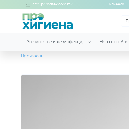
редојде во светот на професионалните производи за хигиена!
info@primatex.com.mk
За чистење и дезинфекција
Нега на обле
Производи