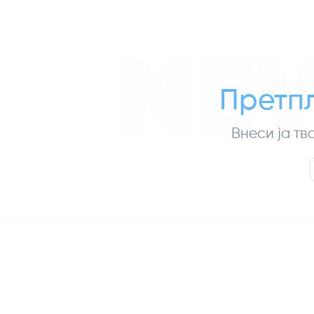
NE
Претпл
Внеси ја тв