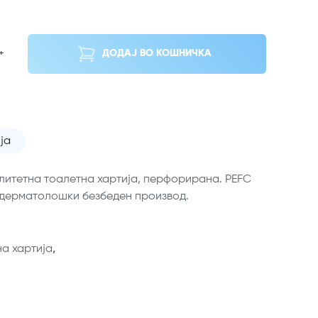
+
ДОДАЈ ВО КОШНИЧКА
ја
алитетна тоалетна хартија, перфорирана. PEFC
 дерматолошки безбеден производ.
а хартија
,