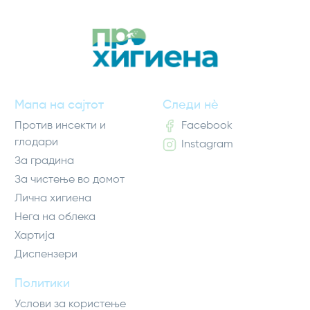
Мапа на сајтот
Следи нè
Против инсекти и
Facebook
глодари
Instagram
За градина
За чистење во домот
Лична хигиена
Нега на облека
Хартија
Диспензери
Политики
Услови за користење