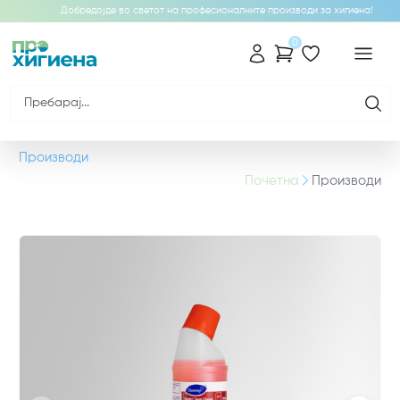
Добредојде во светот на професионалните производи за хигиена!
0
Производи
Почетна
Производи