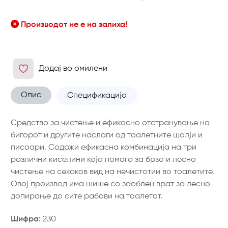
Производот не е на залиха!
Додај во омилени
Опис
Спецификација
Средство за чистење и ефикасно отстранување на
бигорот и другите наслаги од тоалетните шолји и
писоари. Содржи ефикасна комбинација на три
различни киселини која помага за брзо и лесно
чистење на секаков вид на нечистотии во тоалетите.
Овој производ има шише со заоблен врат за лесно
допирање до сите рабови на тоалетот.
Шифра
:
230