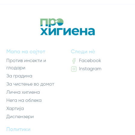
Мапа на сајтот
Следи нè
Против инсекти и
Facebook
глодари
Instagram
За градина
За чистење во домот
Лична хигиена
Нега на облека
Хартија
Диспензери
Политики