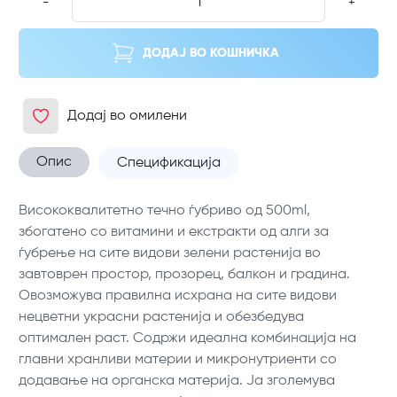
-
+
ДОДАЈ ВО КОШНИЧКА
Додај во омилени
Опис
Спецификација
Висококвалитетно течно ѓубриво од 500ml,
збогатено со витамини и екстракти од алги за
ѓубрење на сите видови зелени растенија во
завтоврен простор, прозорец, балкон и градина.
Овозможува правилна исхрана на сите видови
нецветни украсни растенија и обезбедува
оптимален раст. Содржи идеална комбинација на
главни хранливи материи и микронутриенти со
додавање на органска материја. Ја зголемува