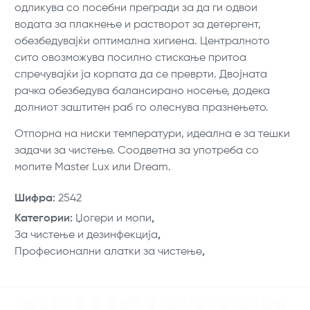
одликува со посебни прегради за да ги одвои
водата за плакнење и растворот за детергент,
обезбедувајќи оптимална хигиена. Централното
сито овозможува посилно стискање притоа
спречувајќи ја корпата да се преврти. Двојната
рачка обезбедува балансирано носење, додека
долниот заштитен раб го олеснува празнењето.
Отпорна на ниски температури, идеална е за тешки
задачи за чистење. Соодветна за употреба со
мопите Master Lux или Dream.
Шифра
:
2542
Категории
:
Џогери и мопи
,
За чистење и дезинфекција
,
Професионални алатки за чистење
,