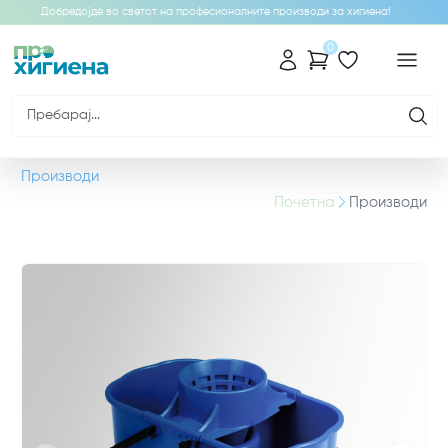
Добредојде во светот на професионалните производи за хигиена!
0
Производи
Почетна
Производи