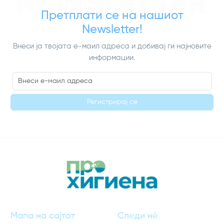
NEWSLETTER
Претплати се на нашиот
Newsletter!
Внеси ја твојата е-маил адреса и добивај ги најновите
информации.
Регистрирај се
Мапа на сајтот
Следи нè