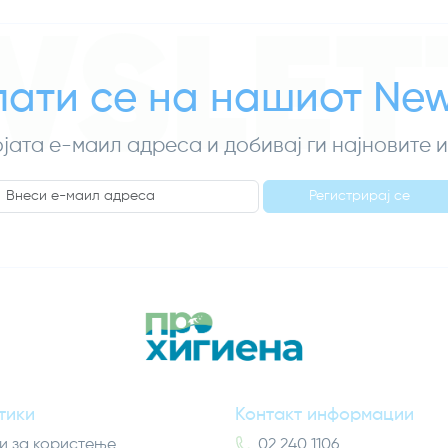
WSLET
ати се на нашиот News
ојата е-маил адреса и добивај ги најновите
Регистрирај се
тики
Контакт информации
и за користење
02 240 1106