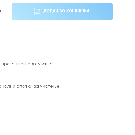
+
ДОДАЈ ВО КОШНИЧКА
о прстен за навртување
нални алатки за чистење
,