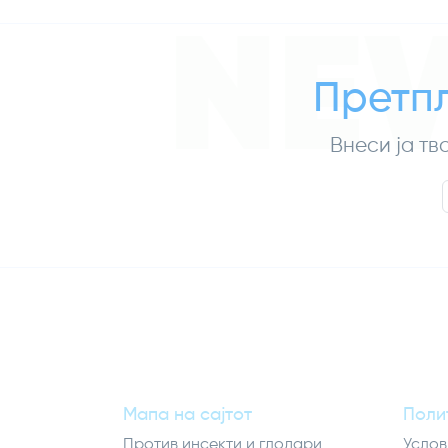
NE
Претпл
Внеси ја тв
Мапа на сајтот
Поли
Против инсекти и глодари
Услов