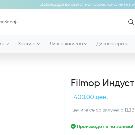
Добредојде во светот на професионалните произ
ка
Хартија
Лична хигиена
Диспензери
Filmop Индус
400.00 ден.
цените се со вклучено ДДВ
Производот е на залиха!