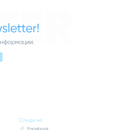
TER
letter!
 информации.
Следи нè
Facebook