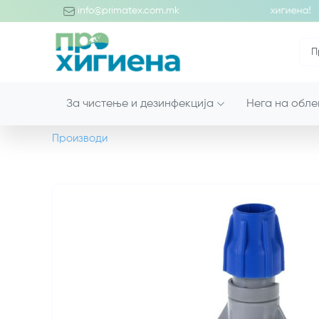
бредојде во светот на професионалните производи за хигиена!
info@primatex.com.mk
За чистење и дезинфекција
Нега на обле
Производи