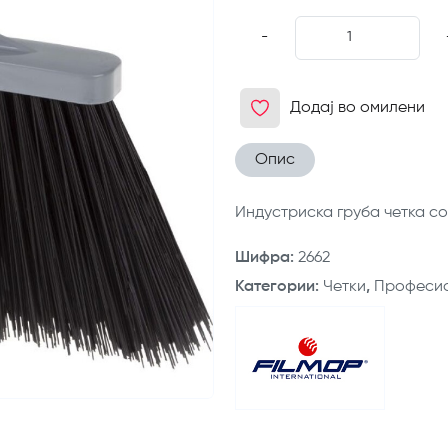
-
Додај во омилени
Опис
Индустриска груба четка с
Шифра
:
2662
Категории
:
Четки
,
Професио