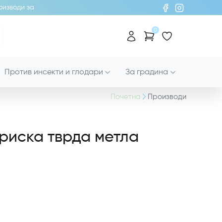
води за хигиена!
0
Против инсекти и глодари
За градина
Почетна
Производи
триска тврда метла