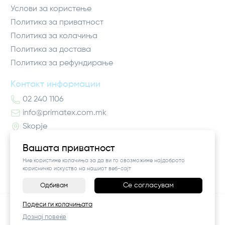
Услови за користење
Политика за приватност
Политика за колачиња
Политика за достава
Политика за рефундирање
Контакт информации
02 240 1106
info@primatex.com.mk
Skopje
Вашата приватност
Ние користиме колачиња за да ви го овозможиме најдоброто
корисничко искуство на нашиот веб-сајт
Се согласувам
Одбивам
©
2026
Vendor x
Pro Higiena
Подеси ги колачињата
Поставки за колачиња
|
Пријави проблем
Дознај повеќе