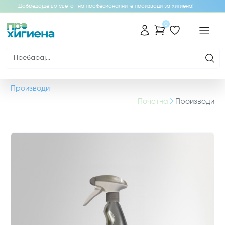
Добредојде во светот на професионалните производи за хигиена!
0
Производи
Почетна
Производи