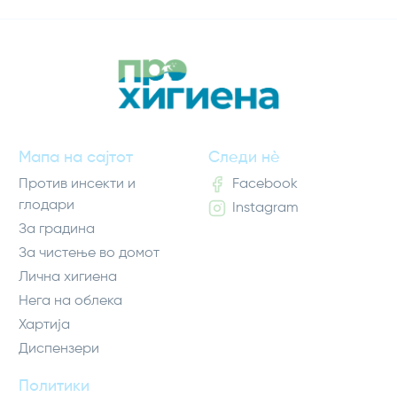
Мапа на сајтот
Следи нè
Против инсекти и
Facebook
глодари
Instagram
За градина
За чистење во домот
Лична хигиена
Нега на облека
Хартија
Диспензери
Политики