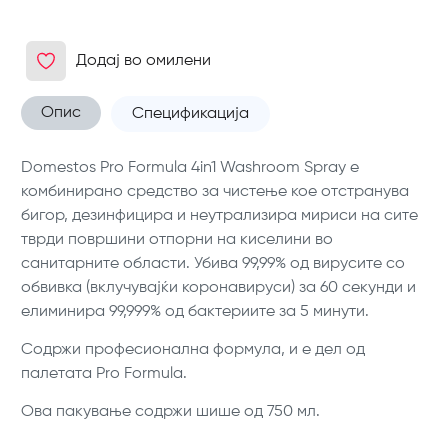
Додај во омилени
Опис
Спецификација
Domestos Pro Formula 4in1 Washroom Spray е
комбинирано средство за чистење кое отстранува
бигор, дезинфицира и неутрализира мириси на сите
тврди површини отпорни на киселини во
санитарните области. Убива 99,99% од вирусите со
обвивка (вклучувајќи коронавируси) за 60 секунди и
елиминира 99,999% од бактериите за 5 минути.
Содржи професионална формула, и е дел од
палетата Pro Formula.
Ова пакување содржи шише од 750 мл.