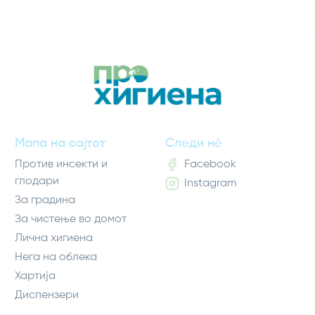
Мапа на сајтот
Следи нè
Против инсекти и
Facebook
глодари
Instagram
За градина
За чистење во домот
Лична хигиена
Нега на облека
Хартија
Диспензери