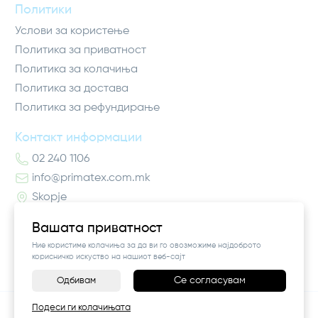
Политики
Услови за користење
Политика за приватност
Политика за колачиња
Политика за достава
Политика за рефундирање
Контакт информации
02 240 1106
info@primatex.com.mk
Skopje
Вашата приватност
Ние користиме колачиња за да ви го овозможиме најдоброто
корисничко искуство на нашиот веб-сајт
Се согласувам
Одбивам
-
+
©
2026
Vendor x
Pro Higiena
Подеси ги колачињата