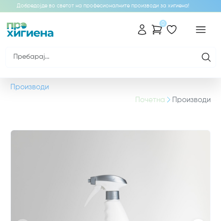
Добредојде во светот на професионалните производи за хигиена!
0
Производи
Почетна
Производи