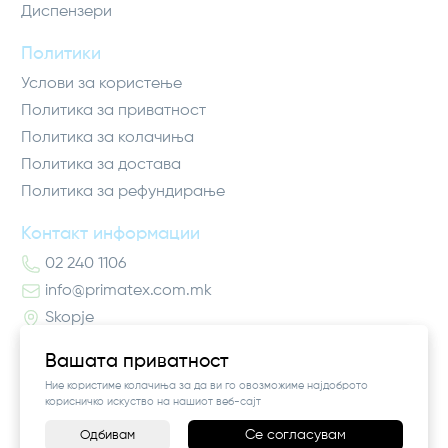
Диспензери
Политики
Услови за користење
Политика за приватност
Политика за колачиња
Политика за достава
Политика за рефундирање
Контакт информации
02 240 1106
info@primatex.com.mk
Skopje
Вашата приватност
Ние користиме колачиња за да ви го овозможиме најдоброто
корисничко искуство на нашиот веб-сајт
Се согласувам
Одбивам
-
+