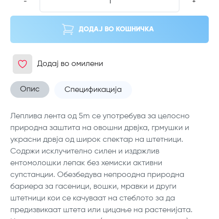
-
+
ДОДАЈ ВО КОШНИЧКА
Додај во омилени
Опис
Спецификација
Леплива лента од 5m се употребува за целосно
природна заштита на овошни дрвјка, грмушки и
украсни дрвја од широк спектар на штетници.
Содржи исклучително силен и издржлив
ентомолошки лепак без хемиски активни
супстанции. Обезбедува непроодна природна
бариера за гасеници, вошки, мравки и други
штетници кои се качуваат на стеблото за да
предизвикаат штета или цицање на растенијата.