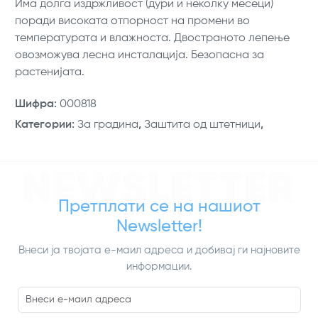
Има долга издржливост (дури и неколку месеци)
поради високата отпорност на промени во
температурата и влажноста. Двостраното лепење
овозможува лесна инсталација. Безопасна за
растенијата.
Шифра
:
000818
Категории
:
За градина
,
Заштита од штетници
,
NEWSLETTER
Претплати се на нашиот
Newsletter!
Внеси ја твојата е-маил адреса и добивај ги најновите
информации.