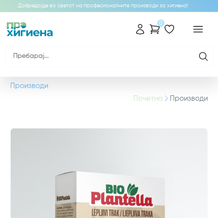
Добредојде во светот на професионалните производи за хигиена!
0
Производи
Почетна
Производи