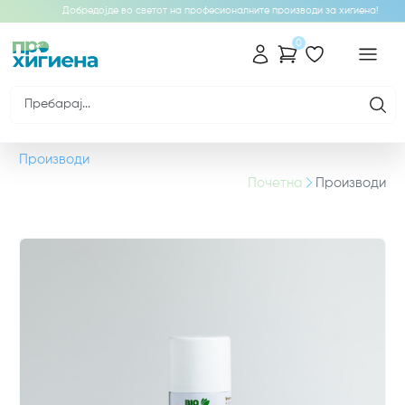
Добредојде во светот на професионалните производи за хигиена!
0
Производи
Почетна
Производи