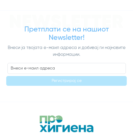
NEWSLETTER
Претплати се на нашиот
Newsletter!
Внеси ја твојата е-маил адреса и добивај ги најновите
информации.
Регистрирај се