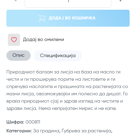
-
+
ДОДАЈ ВО КОШНИЧКА
Додај во омилени
Опис
Спецификација
Природниот балзам за лисја на база на масло ги
чисти и ги проширува порите на листовите и ги
спречува наслагите и прашината на растенијата со
мазни лисја, овозможувајќи им полесно да дишат. Го
враќа природниот сјај и здрав изглед на чистите и
здрави лисја. Нема непријатен мирис и не капе.
Шифра
:
000811
Категории
:
За градина
,
Ѓубрива за растенија
,