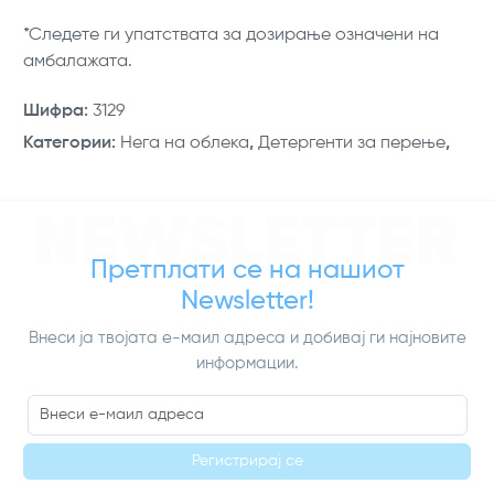
*Следете ги упатствата за дозирање означени на
амбалажата.
Шифра
:
3129
Категории
:
Нега на облека
,
Детергенти за перење
,
NEWSLETTER
Претплати се на нашиот
Newsletter!
Внеси ја твојата е-маил адреса и добивај ги најновите
информации.
Регистрирај се