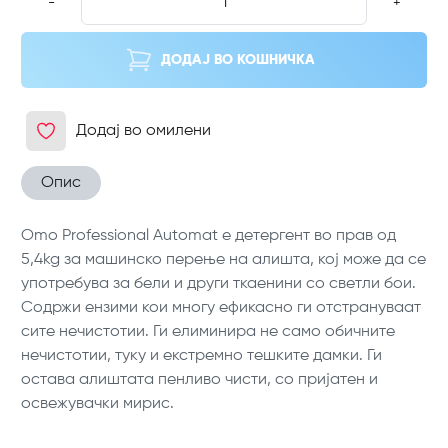
-
+
ДОДАЈ ВО КОШНИЧКА
Додај во омилени
Опис
Omo Professional Automat е детергент во прав од
5,4kg за машинско перење на алишта, кој може да се
употребува за бели и други ткаенини со светли бои.
Содржи ензими кои многу ефикасно ги отстрануваат
сите нечистотии. Ги елиминира не само обичните
нечистотии, туку и екстремно тешките дамки. Ги
остава алиштата пенливо чисти, со пријатен и
освежувачки мирис.