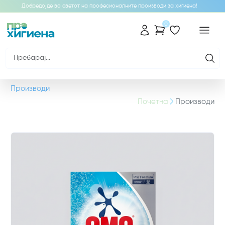
Добредојде во светот на професионалните производи за хигиена!
0
Производи
Почетна
Производи