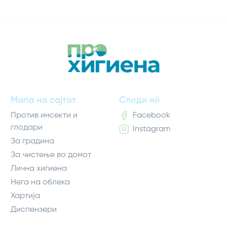
Мапа на сајтот
Следи нè
Против инсекти и
Facebook
глодари
Instagram
За градина
За чистење во домот
Лична хигиена
Нега на облека
Хартија
Диспензери