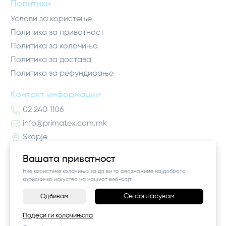
Политики
Услови за користење
Политика за приватност
Политика за колачиња
Политика за достава
Политика за рефундирање
Контакт информации
02 240 1106
info@primatex.com.mk
Skopje
Вашата приватност
Ние користиме колачиња за да ви го овозможиме најдоброто
корисничко искуство на нашиот веб-сајт
Се согласувам
Одбивам
-
+
©
2026
Vendor x
Pro Higiena
Подеси ги колачињата